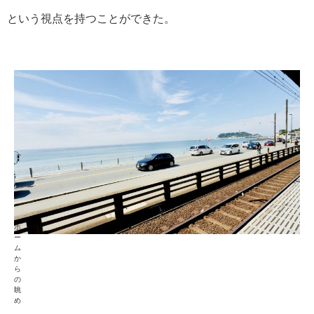
という視点を持つことができた。
ホ
ー
ム
か
ら
の
眺
め