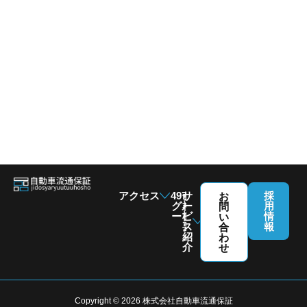
アクセス
4976
会
サ
採
お
グル
社
ー
用
問
ープ
概
ビ
情
い
要
ス
報
合
紹
わ
介
せ
Copyright © 2026 株式会社自動車流通保証