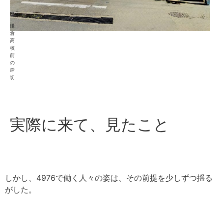
鎌
倉
高
校
前
の
踏
切
実際に来て、見たこと
しかし、
4976
で働く人々の姿は、その前提を少しずつ揺る
がした。