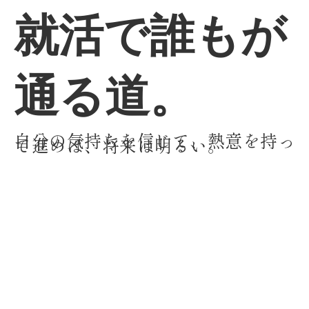
就活で誰もが
通る道。
自分の気持ちを信じて、熱意を持っ
て進めば、将来は明るい。